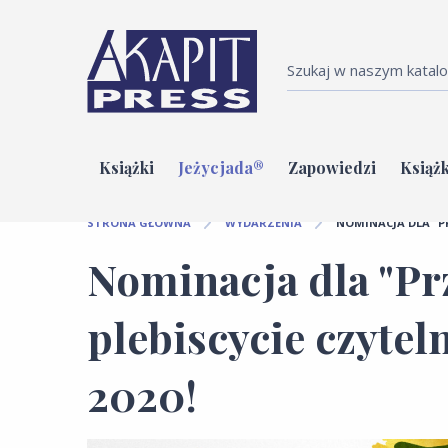
Książki
Jeżycjada®
Zapowiedzi
Książk
STRONA GŁÓWNA
WYDARZENIA
NOMINACJA DLA "PR
Nominacja dla "Pr
plebiscycie czyte
2020!