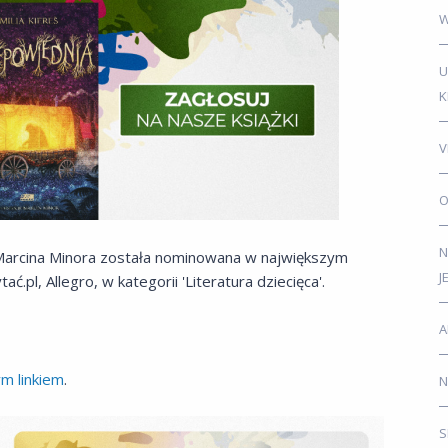
W
U
K
V
O
N
mi Marcina Minora została nominowana w największym
J
.pl, Allegro, w kategorii 'Literatura dziecięca'.
A
m linkiem
.
N
S