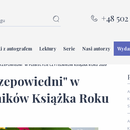
+48 502 
i z autografem
Lektury
Serie
Nasi autorzy
Wyda
ZEPOWIEDNI" W PLEBISCYCIE CZYTELNIKÓW KSIĄŻKA ROKU 2020!
zepowiedni" w
A
lników Książka Roku
K
S
A
K